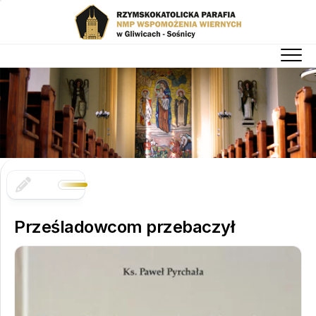
Skip
to
content
Prześladowcom przebaczył