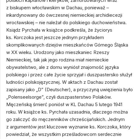
polskich kapłanów i kleryków, zamordowanych wraz
z biskupem włocławskim w Dachau, ponieważ –
inkardynowany do ówczesnej niemieckiej archidiecezji
wrocławskiej – nie należał do polskiego duchowieństwa.
Ksiądz Pyrchała w książce podkreśla, że życiorys
ks. Korczoka jest jeszcze jednym przykładem
skomplikowanych dziejów mieszkańców Górnego Śląska
w XX wieku. Urodzony jako mieszkaniec Rzeszy
Niemieckiej, tak jak jego rodzina miał niemieckie
obywatelstwo, ale z domu wyniósł znajomość języka
polskiego i przez całe życie sprzyjał i duszpastersko służył
ludności polskojęzycznej. W aktach z Dachau został
zapisany jako „D” (Deutscher), a przyczyną uwięzienia było
„Polenseelsorge”, czyli duszpasterstwo Polaków.
Męczeńską śmierć poniósł w KL Dachau 5 lutego 1941
roku. W książce ks. Pyrchała uzasadnia, dlaczego można
go zaliczyć do męczenników chrześcijańskich. Jednym
z argumentów jest kluczowe wyznanie ks. Korczoka, który
powiedział, że wszystkim prześladowcom serdecznie