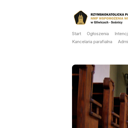
Skip
to
content
Start
Ogłoszenia
Intenc
Kancelaria parafialna
Admi