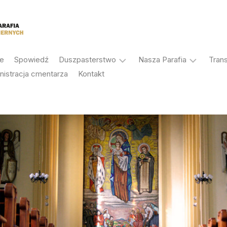
je
Spowiedź
Duszpasterstwo
Nasza Parafia
Tran
nistracja cmentarza
Kontakt
Sakramenty
Historia
Duszpasterze
Patron
Rada
Antoni
Duszpasterska
Korczok
Rada
Galeria
Ekonomiczna
Ochrona
Stałe
osób
nabożeństwa
małoletnich
Grupy