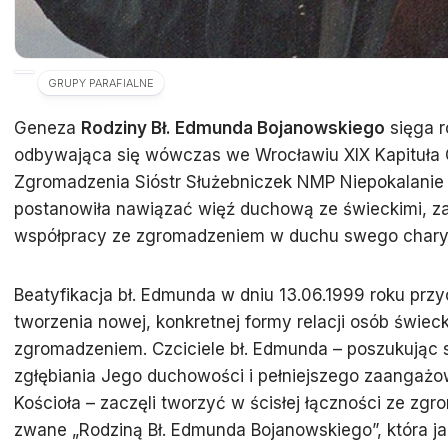
GRUPY PARAFIALNE
Geneza
Rodziny Bł. Edmunda Bojanowskiego
sięga r
odbywająca się wówczas we Wrocławiu XIX Kapituła
Zgromadzenia Sióstr Służebniczek NMP Niepokalanie
postanowiła nawiązać więź duchową ze świeckimi, z
współpracy ze zgromadzeniem w duchu swego chary
Beatyfikacja bł. Edmunda w dniu 13.06.1999 roku przy
tworzenia nowej, konkretnej formy relacji osób świec
zgromadzeniem. Czciciele bł. Edmunda – poszukując
zgłębiania Jego duchowości i pełniejszego zaangażo
Kościoła – zaczęli tworzyć w ścisłej łączności ze zg
zwane „Rodziną Bł. Edmunda Bojanowskiego”, która j