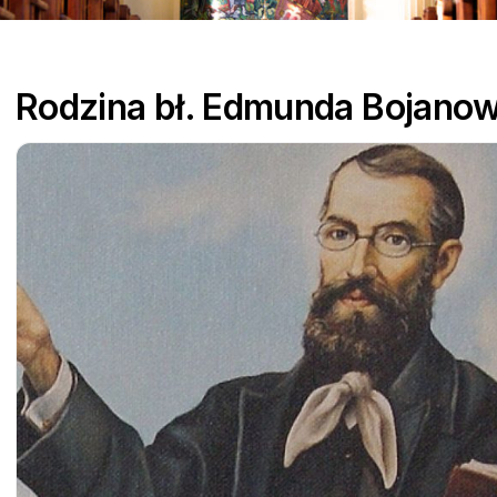
parafialne
Pielgrzymki
Rodzina bł. Edmunda Bojano