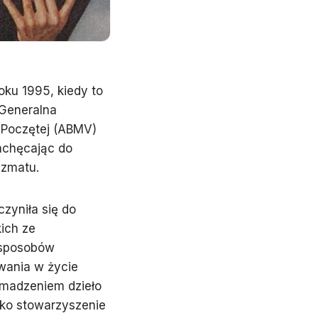
oku 1995, kiedy to
 Generalna
 Poczętej (ABMV)
achęcając do
zmatu.
czyniła się do
kich ze
 sposobów
wania w życie
romadzeniem dzieło
ako stowarzyszenie