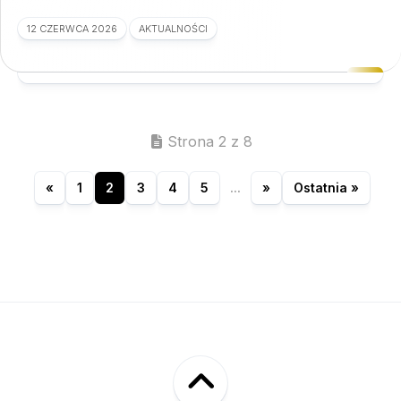
12 CZERWCA 2026
AKTUALNOŚCI
Strona 2 z 8
«
1
2
3
4
5
...
»
Ostatnia »