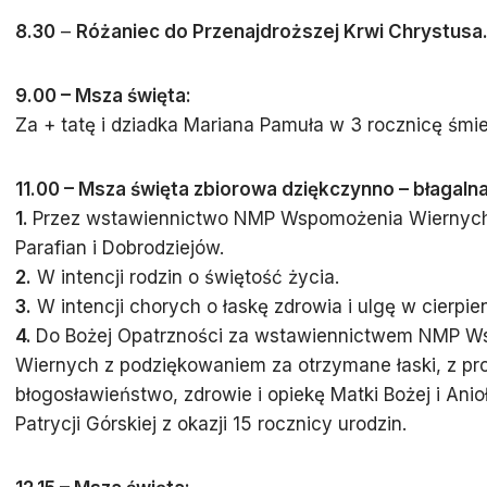
8.30
–
Różaniec do Przenajdroższej Krwi Chrystusa
9.00 – Msza święta:
Za + tatę i dziadka Mariana Pamuła w 3 rocznicę śmier
11.00 – Msza święta
zbiorowa dziękczynno – błagaln
1.
Przez wstawiennictwo NMP Wspomożenia Wiernych 
Parafian i Dobrodziejów.
2.
W intencji rodzin o świętość życia.
3.
W intencji chorych o łaskę zdrowia i ulgę w cierpien
4.
Do Bożej Opatrzności za wstawiennictwem NMP 
Wiernych z podziękowaniem za otrzymane łaski, z pr
błogosławieństwo, zdrowie i opiekę Matki Bożej i Anio
Patrycji Górskiej z okazji 15 rocznicy urodzin.