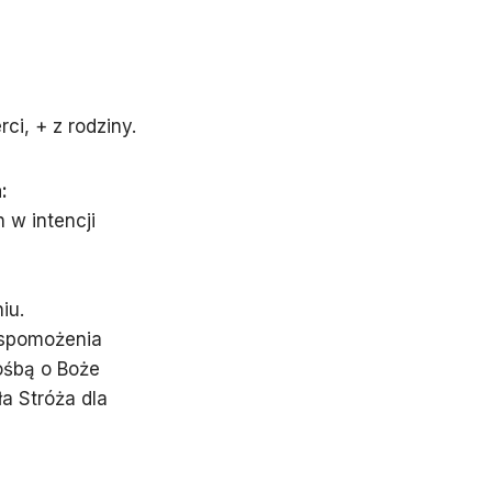
.
ci, + z rodziny.
a
:
w intencji
iu.
Wspomożenia
ośbą o Boże
ła Stróża dla