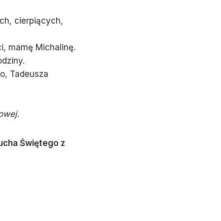
h, cierpiących,
ci, mamę Michalinę.
odziny.
o, Tadeusza
owej.
cha Świętego z