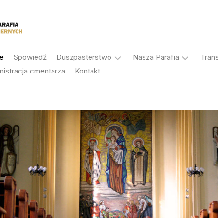
je
Spowiedź
Duszpasterstwo
Nasza Parafia
Tran
nistracja cmentarza
Kontakt
Sakramenty
Historia
Duszpasterze
Patron
Rada
Antoni
Duszpasterska
Korczok
Rada
Galeria
Ekonomiczna
Ochrona
Stałe
osób
nabożeństwa
małoletnich
Grupy