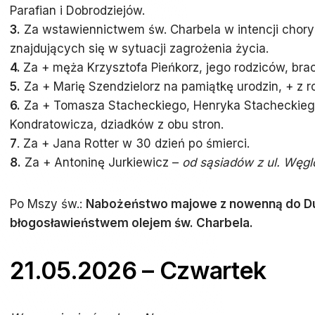
Parafian i Dobrodziejów.
3.
Za wstawiennictwem św. Charbela w intencji choryc
znajdujących się w sytuacji zagrożenia życia.
4.
Za + męża Krzysztofa Pieńkorz, jego rodziców, bra
5.
Za + Marię Szendzielorz na pamiątkę urodzin, + z r
6.
Za + Tomasza Stacheckiego, Henryka Stacheckieg
Kondratowicza, dziadków z obu stron.
7
. Za + Jana Rotter w 30 dzień po śmierci.
8.
Za + Antoninę Jurkiewicz –
od sąsiadów z ul. Węgl
Po Mszy św.:
Nabożeństwo majowe z nowenną do Du
błogosławieństwem olejem św. Charbela.
21.05.2026 – Czwartek