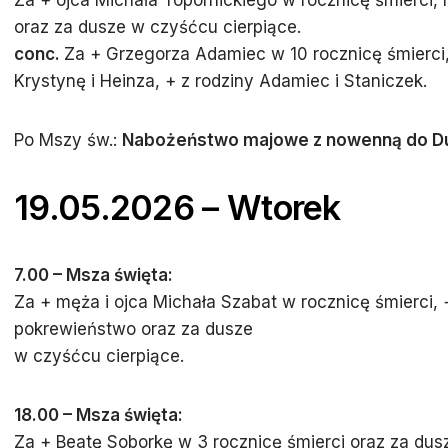
Za + ojca Michała Topornickiego w rocznicę śmierci
oraz za dusze w czyśćcu cierpiące.
conc.
Za + Grzegorza Adamiec w 10 rocznicę śmierci
Krystynę i Heinza, + z rodziny Adamiec i Staniczek.
Po Mszy św.:
Nabożeństwo majowe z nowenną do Du
19.05.2026 – Wtorek
7.00 – Msza święta:
Za + męża i ojca Michała Szabat w rocznicę śmierci, 
pokrewieństwo oraz za dusze
w czyśćcu cierpiące.
18.00 – Msza święta:
Za + Beatę Soborkę w 3 rocznicę śmierci oraz za du