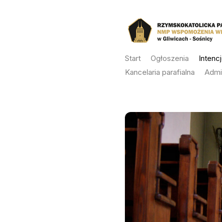
Skip
to
content
Start
Ogłoszenia
Intenc
Kancelaria parafialna
Admi