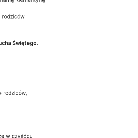
, mamę Klementynę
, rodziców
cha Świętego.
+ rodziców,
sze w czyśćcu