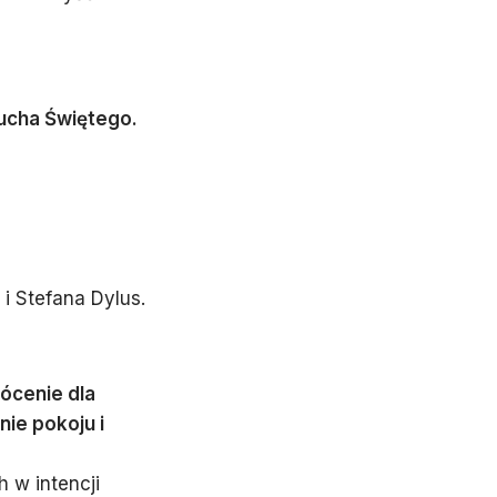
cha Świętego.
i Stefana Dylus.
rócenie dla
ie pokoju i
w intencji