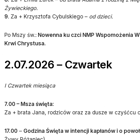
Żywieckiego.
9
. Za + Krzysztofa Cybulskiego –
od dzieci.
Po Mszy św.:
Nowenna ku czci NMP Wspomożenia Wier
Krwi Chrystusa.
2.07.2026 – Czwartek
I Czwartek miesiąca
7.00 – Msza święta:
Za + brata Jana, rodziców oraz za dusze w czyśćcu c
17.00
–
Godzina Święta w intencji kapłanów i o powoł
Żywy Różaniec).