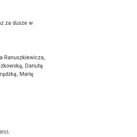
az za dusze w
da Ranuszkiewicza,
oczkowską, Danutę
Grądzką, Marię
rci.