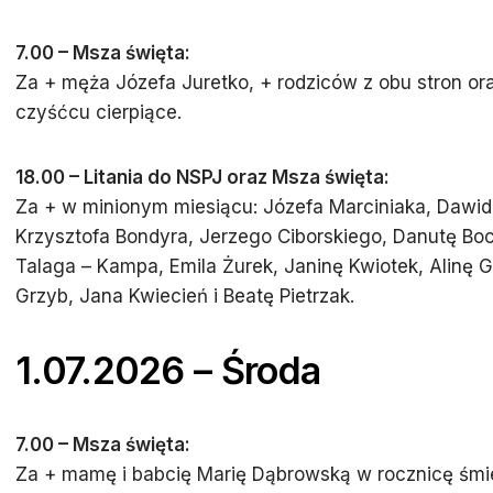
7.00 – Msza święta:
Za + męża Józefa Juretko, + rodziców z obu stron or
czyśćcu cierpiące.
18.00 – Litania do NSPJ oraz Msza święta:
Za + w minionym miesiącu: Józefa Marciniaka, Dawi
Krzysztofa Bondyra, Jerzego Ciborskiego, Danutę B
Talaga – Kampa, Emila Żurek, Janinę Kwiotek, Alinę 
Grzyb, Jana Kwiecień i Beatę Pietrzak.
1.07.2026 – Środa
7.00 – Msza święta:
Za + mamę i babcię Marię Dąbrowską w rocznicę śmie