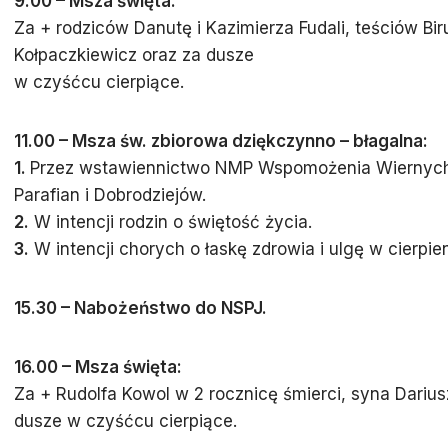
9.00 – Msza święta:
Za + rodziców Danutę i Kazimierza Fudali, teściów Bir
Kołpaczkiewicz oraz za dusze
w czyśćcu cierpiące.
11.00 – Msza św. zbiorowa dziękczynno – błagalna:
1.
Przez wstawiennictwo NMP Wspomożenia Wiernych 
Parafian i Dobrodziejów.
2.
W intencji rodzin o świętość życia.
3.
W intencji chorych o łaskę zdrowia i ulgę w cierpien
15.30 –
Nabożeństwo do NSPJ.
16.00 – Msza święta:
Za + Rudolfa Kowol w 2 rocznicę śmierci, syna Dariu
dusze w czyśćcu cierpiące.