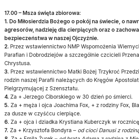
17.00 – Msza święta zbiorowa:
1. Do Miłosierdzia Bożego o pokój na świecie, o naw
agresorów, nadzieję dla
cierpiących oraz o zachowan
bezpieczeństwa w naszej Ojczyźnie.
2.
Przez wstawiennictwo NMP Wspomożenia Wiernych 
Parafian i Dobrodziejów a szczególnie czcicieli Przena
Chrystusa.
3.
Przez wstawiennictwo Matki Bożej Trzykroć Przedzi
rodzin naszej Parafii należących do Kręgów Apostolat
Pielgrzymującej z Szensztatu.
4.
Za + Jerzego Ciborskiego w 30 dzień po śmierci.
5.
Za + męża i ojca Joachima Fox, + z rodziny Fox, Bl
za dusze w czyśćcu cierpiące.
6
. Za + ojca i dziadka Krystiana Kuberczyk w rocznicę
7.
Za + Krzysztofa Bondyra –
od cioci Danusi z rodzin
8.
Za + Emila Żurek –
od brata Adama z rodziną z Mię