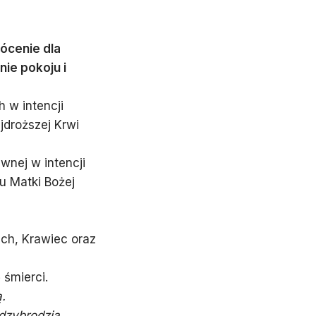
rócenie dla
ie pokoju i
w intencji
jdroższej Krwi
wnej w intencji
u Matki Bożej
ach, Krawiec oraz
 śmierci.
ą.
dzybrodzia