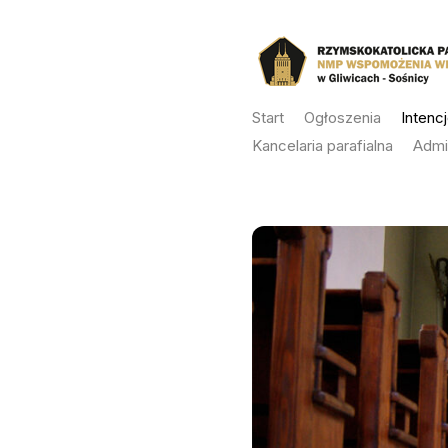
Skip
to
content
Start
Ogłoszenia
Intenc
Kancelaria parafialna
Admi