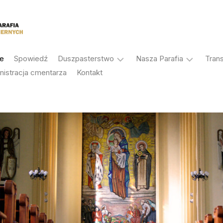
je
Spowiedź
Duszpasterstwo
Nasza Parafia
Tran
nistracja cmentarza
Kontakt
Sakramenty
Historia
Duszpasterze
Patron
Rada
Antoni
Duszpasterska
Korczok
Rada
Galeria
Ekonomiczna
Ochrona
Stałe
osób
nabożeństwa
małoletnich
Grupy