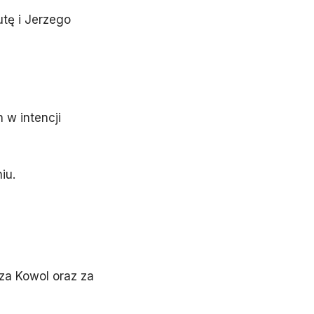
utę i Jerzego
w intencji
iu.
sza Kowol oraz za