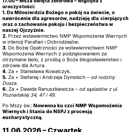
17.00 – Msza święta zbiorowa – wigilijna z
uroczystości:
1. Do Miłosierdzia Bożego o pokój na świecie, o
nawrócenie dla agresorów, nadzieję dla
cierpiących
oraz o zachowanie pokoju i bezpieczeństwa w
naszej Ojczyźnie.
2.
Przez wstawiennictwo NMP Wspomożenia Wiernych
w intencji Parafian i Dobrodziejów.
3
. Do Bożej Opatrzności za wstawiennictwem NMP
Wspomożenia Wiernych z podziękowaniem za
otrzymane łaski, z prośbą o Boże błogosławieństwo i
zdrowie dla Artura.
4
. Za + Stanisława Kowalczyk.
5.
Za + Stefanię i Andrzeja Dymskich –
od rodziny
Dusza.
6.
Za + Dawida Ranuszkiewicza –
od sąsiadów z ul.
Poznańskiej 34, 47 i 49.
Po Mszy św.:
Nowenna ku czci NMP Wspomożenia
Wiernych i litania do NSPJ
z procesją
eucharystyczną.
11.06.2026 – Czwartek