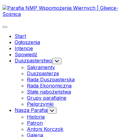
Skip
to
content
Expand
Menu
Start
Ogłoszenia
Current
Intencje
Page
Spowiedź
Parent
Duszpasterstwo
Toggle
Child
Sakramenty
Menu
Duszpasterze
Rada Duszpasterska
Rada Ekonomiczna
Stałe nabożeństwa
Grupy parafialne
Pielgrzymki
Nasza Parafia
Toggle
Child
Historia
Menu
Patron
Antoni Korczok
Galeria