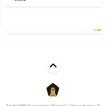
Parafia NMP Wspomożenia Wiernych | Gliwice-Sośnica ©