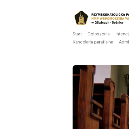
Skip
to
content
Start
Ogłoszenia
Intenc
Kancelaria parafialna
Admi