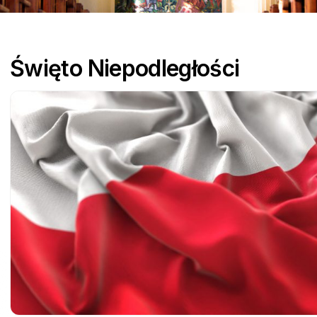
parafialne
Pielgrzymki
Święto Niepodległości