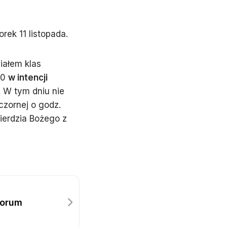
ek 11 listopada.
iałem klas
00
w intencji
.
W tym dniu nie
czornej o godz.
ierdzia Bożego z
Forum