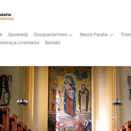
je
Spowiedź
Duszpasterstwo
Nasza Parafia
Tran
nistracja cmentarza
Kontakt
Sakramenty
Historia
Duszpasterze
Patron
Rada
Antoni
Duszpasterska
Korczok
Rada
Galeria
Ekonomiczna
Ochrona
Stałe
osób
nabożeństwa
małoletnich
Grupy