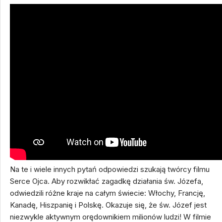
Na te i wiele innych pytań odpowiedzi szukają twórcy filmu
Serce Ojca. Aby rozwikłać zagadkę działania św. Józefa,
odwiedzili różne kraje na całym świecie: Włochy, Francję,
Kanadę, Hiszpanię i Polskę. Okazuje się, że św. Józef jest
niezwykle aktywnym orędownikiem milionów ludzi! W filmie