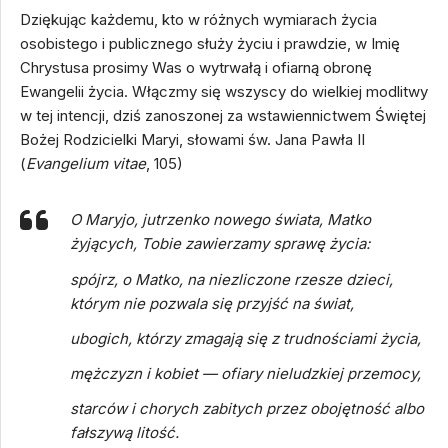
Dziękując każdemu, kto w różnych wymiarach życia
osobistego i publicznego służy życiu i prawdzie, w Imię
Chrystusa prosimy Was o wytrwałą i ofiarną obronę
Ewangelii życia. Włączmy się wszyscy do wielkiej modlitwy
w tej intencji, dziś zanoszonej za wstawiennictwem Świętej
Bożej Rodzicielki Maryi, słowami św. Jana Pawła II
(
Evangelium vitae
, 105)
O Maryjo, jutrzenko nowego świata, Matko
żyjących, Tobie zawierzamy sprawę życia:
spójrz, o Matko, na niezliczone rzesze dzieci,
którym nie pozwala się przyjść na świat,
ubogich, którzy zmagają się z trudnościami życia,
mężczyzn i kobiet — ofiary nieludzkiej przemocy,
starców i chorych zabitych przez obojętność albo
fałszywą litość.