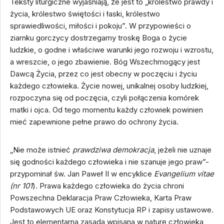
Teksty liturgiczne wyjaśniają, że jest to „królestwo prawdy i
życia, królestwo świętości i łaski, królestwo
sprawiedliwości, miłości i pokoju”. W przypowieści o
ziarnku gorczycy dostrzegamy troskę Boga o życie
ludzkie, o godne i właściwe warunki jego rozwoju i wzrostu,
a wreszcie, o jego zbawienie. Bóg Wszechmogący jest
Dawcą Życia, przez co jest obecny w poczęciu i życiu
każdego człowieka. Życie nowej, unikalnej osoby ludzkiej,
rozpoczyna się od poczęcia, czyli połączenia komórek
matki i ojca. Od tego momentu każdy człowiek powinien
mieć zapewnione pełne prawo do ochrony życia.
„Nie może istnieć
prawdziwa demokracja
, jeżeli nie uznaje
się godności każdego człowieka i nie szanuje jego praw”-
przypominał św. Jan Paweł II w encyklice
Evangelium vitae
(nr 101
). Prawa każdego człowieka do życia chroni
Powszechna Deklaracja Praw Człowieka, Karta Praw
Podstawowych UE oraz Konstytucja RP i zapisy ustawowe.
Jest to elementarna zasada wpisana w naturę człowieka,