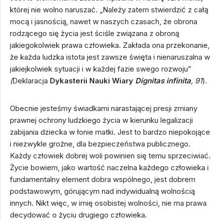
której nie wolno naruszać. „Należy zatem stwierdzić z całą
mocą i jasnością, nawet w naszych czasach, że obrona
rodzącego się życia jest ściśle związana z obroną
jakiegokolwiek prawa człowieka. Zakłada ona przekonanie,
że każda ludzka istota jest zawsze święta i nienaruszalna w
jakiejkolwiek sytuacji i w każdej fazie swego rozwoju”
(
Deklaracja
Dykasterii Nauki Wiary
Dignitas infinita
, 91
).
Obecnie jesteśmy świadkami narastającej presji zmiany
prawnej ochrony ludzkiego życia w kierunku legalizacji
zabijania dziecka w łonie matki. Jest to bardzo niepokojące
i niezwykle groźne, dla bezpieczeństwa publicznego.
Każdy człowiek dobrej woli powinien się temu sprzeciwiać.
Życie bowiem, jako wartość naczelna każdego człowieka i
fundamentalny element dobra wspólnego, jest dobrem
podstawowym, górującym nad indywidualną wolnością
innych. Nikt więc, w imię osobistej wolności, nie ma prawa
decydować o życiu drugiego człowieka.