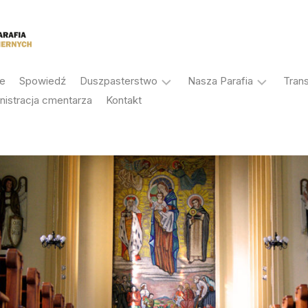
je
Spowiedź
Duszpasterstwo
Nasza Parafia
Tran
nistracja cmentarza
Kontakt
Sakramenty
Historia
Duszpasterze
Patron
Rada
Antoni
Duszpasterska
Korczok
Rada
Galeria
Ekonomiczna
Ochrona
Stałe
osób
nabożeństwa
małoletnich
Grupy