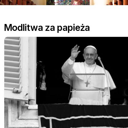
parafialne
Pielgrzymki
Modlitwa za papieża