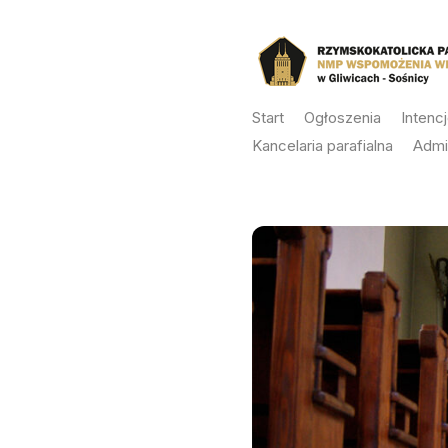
Skip
to
content
Start
Ogłoszenia
Intenc
Kancelaria parafialna
Admi