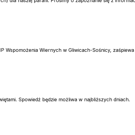
) dla naszej parafii. Prosimy o zapoznanie się z informa
 NMP Wspomożenia Wiernych w Gliwicach-Sośnicy, zaśpiewa 
iętami. Spowiedź będzie możliwa w najbliższych dniach.