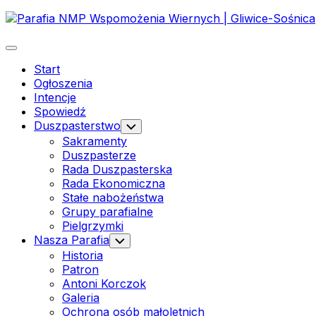
Skip
to
content
Expand
Menu
Start
Ogłoszenia
Intencje
Spowiedź
Duszpasterstwo
Toggle
Child
Sakramenty
Menu
Duszpasterze
Rada Duszpasterska
Rada Ekonomiczna
Stałe nabożeństwa
Grupy parafialne
Pielgrzymki
Nasza Parafia
Toggle
Child
Historia
Menu
Patron
Antoni Korczok
Galeria
Ochrona osób małoletnich