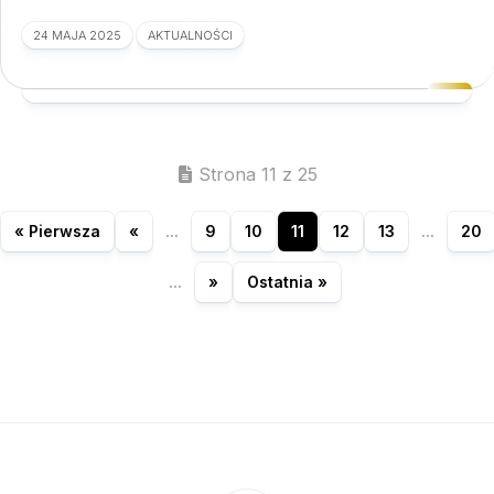
24 MAJA 2025
AKTUALNOŚCI
Strona 11 z 25
« Pierwsza
«
...
9
10
11
12
13
...
20
...
»
Ostatnia »