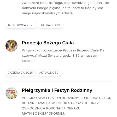
zwłaszcza na brak Boga, doprowadziła go jednak do
odkrycia innego piękna, od tej pory to Bóg był dla
niego najdoskonalszym Artystą.
14 CZERWCA 2025
AKTUALNOŚCI
Procesja Bożego Ciała
W tym roku rozpoczęcie Procesji Bożego Ciała (19.
czerwca) Mszą Świętą o godz. 8.30 w naszym
kościele.
7 CZERWCA 2025
AKTUALNOŚCI
Pielgrzymka i Festyn Rodzinny
PIELGRZYMKA I FESTYN RODZINNY: JUBILEUSZ DZIECI,
RODZIN, DZIADKÓW I OSÓB STARSZYCH ORAZ
25. ROCZNICA KORONACJI OBRAZU
MATKI BOSKIEJ POKORNEJ.