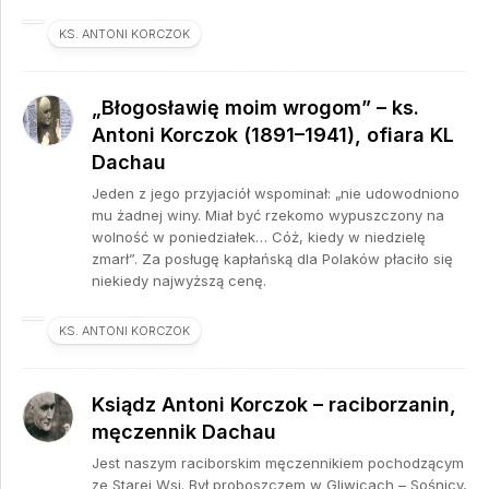
KS. ANTONI KORCZOK
„Błogosławię moim wrogom” – ks.
Antoni Korczok (1891–1941), ofiara KL
Dachau
Jeden z jego przyjaciół wspominał: „nie udowodniono
mu żadnej winy. Miał być rzekomo wypuszczony na
wolność w poniedziałek… Cóż, kiedy w niedzielę
zmarł”. Za posługę kapłańską dla Polaków płaciło się
niekiedy najwyższą cenę.
KS. ANTONI KORCZOK
Ksiądz Antoni Korczok – raciborzanin,
męczennik Dachau
Jest naszym raciborskim męczennikiem pochodzącym
ze Starej Wsi. Był proboszczem w Gliwicach – Sośnicy,