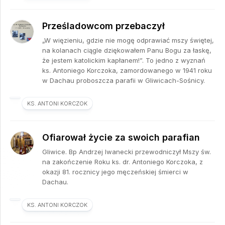
Prześladowcom przebaczył
„W więzieniu, gdzie nie mogę odprawiać mszy świętej,
na kolanach ciągle dziękowałem Panu Bogu za łaskę,
że jestem katolickim kapłanem!”. To jedno z wyznań
ks. Antoniego Korczoka, zamordowanego w 1941 roku
w Dachau proboszcza parafii w Gliwicach-Sośnicy.
KS. ANTONI KORCZOK
Ofiarował życie za swoich parafian
Gliwice. Bp Andrzej Iwanecki przewodniczył Mszy św.
na zakończenie Roku ks. dr. Antoniego Korczoka, z
okazji 81. rocznicy jego męczeńskiej śmierci w
Dachau.
KS. ANTONI KORCZOK